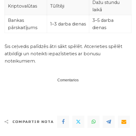
Dažu stundu
Kriptovalūtas
Tūlītēji
laikā
Bankas
3–5 darba
1–3 darba dienas
pārskaitījums
dienas
Šis ceļvedis palīdzēs ātri sākt spēlēt. Atcerieties spēlēt
atbildīgi un noteikti iepazīstieties ar bonusu
noteikumiem.
Comentarios
COMPARTIR NOTA