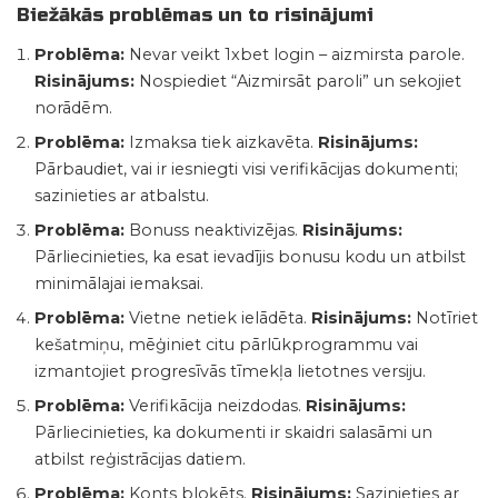
Biežākās problēmas un to risinājumi
Problēma:
Nevar veikt 1xbet login – aizmirsta parole.
Risinājums:
Nospiediet “Aizmirsāt paroli” un sekojiet
norādēm.
Problēma:
Izmaksa tiek aizkavēta.
Risinājums:
Pārbaudiet, vai ir iesniegti visi verifikācijas dokumenti;
sazinieties ar atbalstu.
Problēma:
Bonuss neaktivizējas.
Risinājums:
Pārliecinieties, ka esat ievadījis bonusu kodu un atbilst
minimālajai iemaksai.
Problēma:
Vietne netiek ielādēta.
Risinājums:
Notīriet
kešatmiņu, mēģiniet citu pārlūkprogrammu vai
izmantojiet progresīvās tīmekļa lietotnes versiju.
Problēma:
Verifikācija neizdodas.
Risinājums:
Pārliecinieties, ka dokumenti ir skaidri salasāmi un
atbilst reģistrācijas datiem.
Problēma:
Konts bloķēts.
Risinājums:
Sazinieties ar