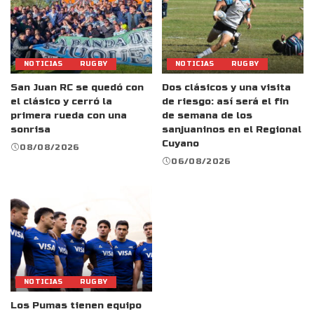
NOTICIAS
RUGBY
NOTICIAS
RUGBY
San Juan RC se quedó con
Dos clásicos y una visita
el clásico y cerró la
de riesgo: así será el fin
primera rueda con una
de semana de los
sonrisa
sanjuaninos en el Regional
Cuyano
08/08/2026
06/08/2026
NOTICIAS
RUGBY
Los Pumas tienen equipo