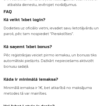
atbalsta dienestu, ievērojiet norādījumus.
FAQ
Kā veikt 1xbet login?
Dodieties uz oficiālo vietni, ievadiet savu lietotājvārdu un
paroli, pēc tam nospiediet “Pierakstīties”.
Kā saņemt 1xbet bonus?
Pēc reģistrācijas veiciet pirmo iemaksu, un bonuss tiks
automātiski piešķirts. Dažkārt nepieciešams aktivizēt
bonusu sadaļā.
Kāda ir minimālā iemaksa?
Minimālā iemaksa ir 1€, bet atkarībā no maksājuma
metodes tā var mainīties.