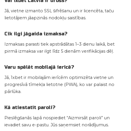
Vai 1xbet Latvia ir drošs?
Jā, vietne izmanto SSL šifrēšanu un ir licencēta, taču
lietotājiem jāapzinās nodokļu saistības.
Cik ilgi jāgaida izmaksa?
Izmaksas parasti tiek apstrādātas 1–3 dienu laikā, bet
pirmā izmaksa var ilgt līdz 5 dienām verifikācijas dēļ.
Varu spēlēt mobilajā ierīcē?
Jā, 1xbet ir mobilajām ierīcēm optimizēta vietne un
progresīvā tīmekļa lietotne (PWA), ko var palaist no
pārlūka.
Kā atiestatīt paroli?
Pieslēgšanās lapā nospiediet “Aizmirsāt paroli” un
ievadiet savu e-pastu. Jūs saņemsiet norādījumus.