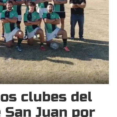
os clubes del
e San Juan por