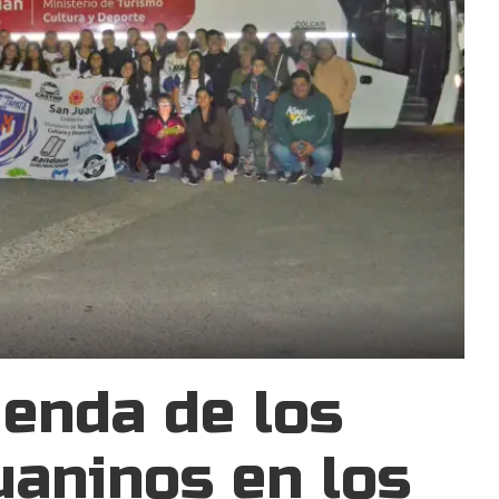
genda de los
uaninos en los