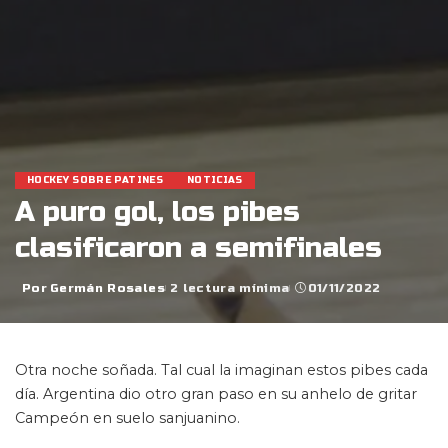
HOCKEY SOBRE PATINES
NOTICIAS
A puro gol, los pibes
clasificaron a semifinales
Por
Germán Rosales
2 lectura mínima
01/11/2022
Posted
by
Otra noche soñada. Tal cual la imaginan estos pibes cada
día. Argentina dio otro gran paso en su anhelo de gritar
Campeón en suelo sanjuanino.