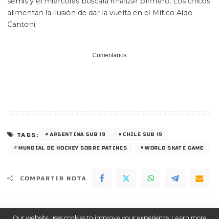
semis y el miércoles buscará finalizar primero. Los chicos
alimentan la ilusión de dar la vuelta en el Mítico Aldo
Cantoni.
Comentarios
TAGS:
ARGENTINA SUB 19
CHILE SUB 19
MUNDIAL DE HOCKEY SOBRE PATINES
WORLD SKATE GAME
COMPARTIR NOTA
Seguinos en las Redes
Our website uses cookies to improve your experience. Learn more