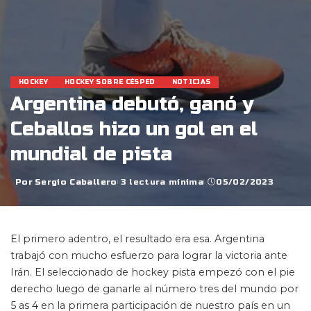
HOCKEY
HOCKEY SOBRE CÉSPED
NOTICIAS
Argentina debutó, ganó y
Ceballos hizo un gol en el
mundial de pista
Por
Sergio Caballero
3 lectura mínima
05/02/2023
Posted
by
El primero adentro, el resultado era esa. Argentina
trabajó con mucho esfuerzo para lograr la victoria ante
Irán. El seleccionado de hockey pista empezó con el pie
derecho luego de ganarle al número tres del mundo por
5 as 4 en la primera participación de nuestro país en un