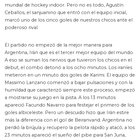
mundial de hockey indoor. Pero no es todo, Agustín
Ceballos, el sanjuanino que entró con el equipo inicial,
marcó uno de los cinco goles de nuestros chicos ante el
poderoso rival.
El partido no empezó de la mejor manera para
Argentina, Irán que es el tercer mejor equipo del mundo.
Men Indoor Pan American Cup, Argentina vs. USA at The
A eso se suman los nervios que tuvieron los chicos en el
Training Center in Spring City, PA on Friday, June 25, 2021.
debut, el combo detonó a los ocho minutos. Los iraníes
Mark Palczewski/PAHF Photo
metieron en un minuto dos goles de Karimi. El equipo de
Massimo Lanzano comenzó a bajar pulsaciones y con la
humildad que caracterizó siempre este proceso, empezó
a mostrarse su juego en la pista. A los 13 minutos
apareció Facundo Navarro para festejar el primero de los
goles albiceleste. Pero un descuido hizo que Irán estire
más la diferencia con el gol de Beiranvand. Argentina no
perdió la brújula y recupero la pelota rápido y atacó, a los
23 minutos apareció el sueño del pibe para San Juna,