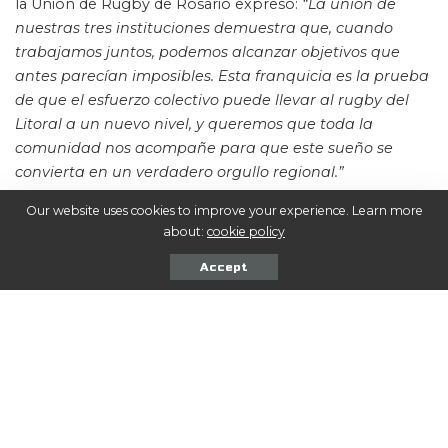
la Unión de Rugby de Rosario expresó:
“La unión de
nuestras tres instituciones demuestra que, cuando
trabajamos juntos, podemos alcanzar objetivos que
antes parecían imposibles. Esta franquicia es la prueba
de que el esfuerzo colectivo puede llevar al rugby del
Litoral a un nuevo nivel, y queremos que toda la
comunidad nos acompañe para que este sueño se
convierta en un verdadero orgullo regional.”
Our website uses cookies to improve your experience. Learn more
Finalmente,
Enrique Patrizi
, presidente de la Unión
about:
cookie policy
Santafesina de Rugby expresó:
“El litoral argentino por
Accept
primera vez se suma al Super Rugby Américas y eso es
histórico. Nuestra región tiene una vasta trayectoria en
el rugby nacional e internacional: jugadores formados
en nuestros clubes han llegado a Los Pumas y a
equipos profesionales en todo el mundo. Estamos muy
expectantes con este gran proyecto y convencidos de
que generará la sinergia necesaria para que de aquí
surjan los próximos protagonistas del rugby argentino.”