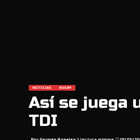
NOTICIAS
RUGBY
Así se juega 
TDI
Por
Germán Rosales
1 lectura mínima
28/05/2