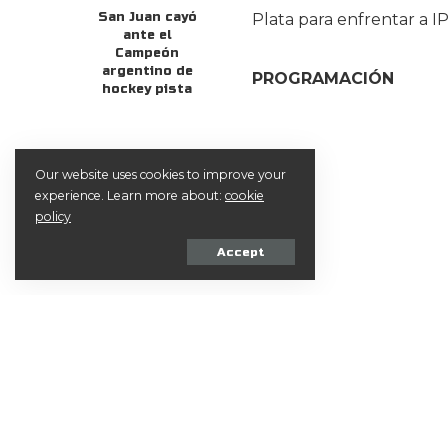
San Juan cayó
Plata para enfrentar a IP
ante el
Campeón
argentino de
PROGRAMACIÓN
hockey pista
Our website uses cookies to improve your
experience. Learn more about:
cookie
policy
Accept
Compartir en Faceb
COMPARTIR NOTA