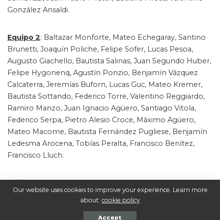
González Ansaldi.
Equipo 2
: Baltazar Monforte, Mateo Echegaray, Santino
Brunetti, Joaquín Poliche, Felipe Sofer, Lucas Pesoa,
Augusto Giachello, Bautista Salinas, Juan Segundo Huber,
Felipe Hygonenq, Agustín Ponzio, Benjamín Vázquez
Calcaterra, Jeremías Buforn, Lucas Guc, Mateo Kremer,
Bautista Sottando, Federico Torre, Valentino Reggiardo,
Ramiro Manzo, Juan Ignacio Agüero, Santiago Vitola,
Federico Serpa, Pietro Alesio Croce, Máximo Agüero,
Mateo Macome, Bautista Fernández Pugliese, Benjamín
Ledesma Arocena, Tobías Peralta, Francisco Benítez,
Francisco Lluch.
Equipo 3
: Jorge Manuel Onorato, Lucas Juncosa, Pedro
Our website uses cookies to improve your experience. Learn more
Wulf, Manuel Cuneo, Martín Schroeder, Leandro Lara,
about:
cookie policy
Franco Bombini, Luca Dugo Vivanco, Bautista Benavides,
Tiziano Rocha, Samuel Severine, Ignacio Vallejo, Simón
Accept