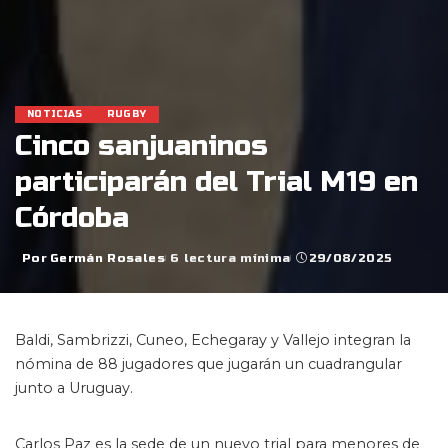
NOTICIAS
RUGBY
Cinco sanjuaninos
participarán del Trial M19 en
Córdoba
Por
Germán Rosales
6 lectura mínima
29/08/2025
Posted
by
Baldi, Sambrizzi, Cuneo, Echegaray y Vallejo integran la
nómina de 88 jugadores que jugarán un cuadrangular
junto a Uruguay.
Carlos Paz es la sede de un nuevo trial para menores de