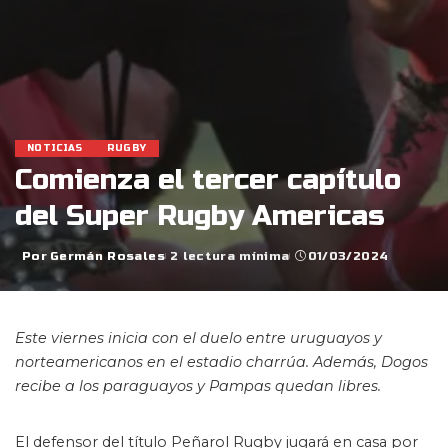
NOTICIAS
RUGBY
Comienza el tercer capítulo
del Super Rugby Americas
Por
Germán Rosales
2 lectura mínima
01/03/2024
Posted
by
Este viernes inicia con el duelo entre uruguayos y
norteamericanos en el estadio charrúa. Además, Dogos
recibe a los paraguayos y Pampas quedan libres.
El defensor del título Peñarol Rugby jugará en casa por