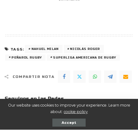
TAGS:
NAHUEL MILAN
NICOLÁS ROGER
PEÑAROL RUGBY
SUPERLIGA AMERICANA DE RUGBY
COMPARTIR NOTA
Seguinos en las Redes
Our website uses cookies to improve your experience. Learn more
about:
cookie policy
ME GUSTA
Facebook
Accept
SEGUIR
Twitter