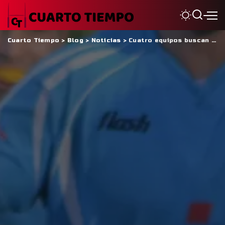
Cuarto Tiempo
>
Blog
>
Noticias
>
Cuatro equipos buscan meterse en semis en el Top 8