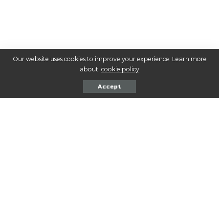
Our website uses cookies to improve your experience. Learn more
about:
cookie policy
Copa de Bronce
Accept
El tercer certamen en importancia tendrá los siguientes
encuentros en la octava fecha:
Rivadavia – Los Teros. Domingo 25, 14.15 horas (Diego
Ragazzone)
Chancay (SL) – Alfiles (SJ). Domingo 25, 15.30 (Amelia
Zavalla)