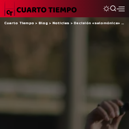
Cuarto Tiempo
>
Blog
>
Noticias
>
Decisión «salomónica» por parte de la URC para el partido entre CBM y San Juan RC