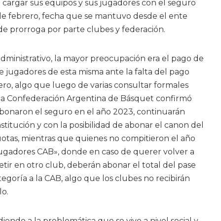
cargar sus equipos y sus jugadores con el seguro
de febrero, fecha que se mantuvo desde el ente
de prorroga por parte clubes y federación.
administrativo, la mayor preocupación era el pago de
e jugadores de esta misma ante la falta del pago
ero, algo que luego de varias consultar formales
, la Confederación Argentina de Básquet confirmó
bonaron el seguro en el año 2023, continuarán
stitución y con la posibilidad de abonar el canon del
uotas, mientras que quienes no compitieron el año
«jugadores CAB», donde en caso de querer volver a
etir en otro club, deberán abonar el total del pase
egoría a la CAB, algo que los clubes no recibirán
lo.
iendo a la problemática que se vive a nivel social y