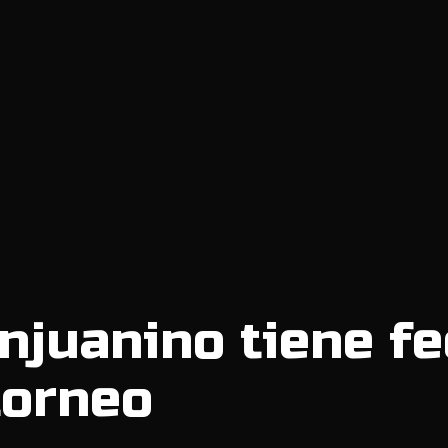
njuanino tiene f
 torneo