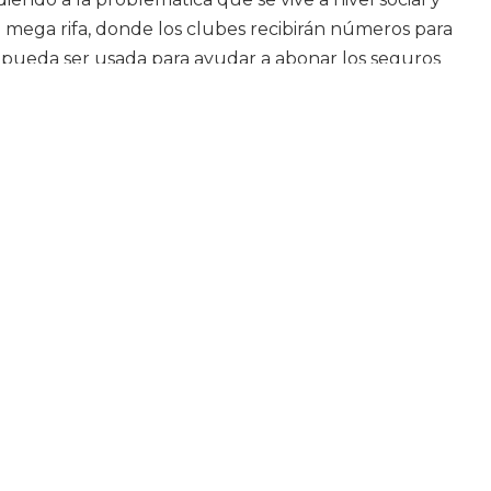
 mega rifa, donde los clubes recibirán números para
 pueda ser usada para ayudar a abonar los seguros
 las divisiones.
 en la sala de reuniones de la FBPSJ, fue el nombre
cal, donde se hará homenaje a la gran trayectoria de
ores de la historia del básquet sanjuanino, como lo
club Inca Huasi, Carlos Yanzi.
Comentarios