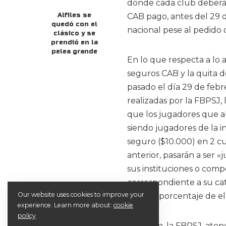
donde cada club deberá 
Alfiles se
CAB pago, antes del 29 
quedó con el
nacional pese al pedido 
clásico y se
prendió en la
pelea grande
En lo que respecta a lo 
seguros CAB y la quita d
pasado el día 29 de febr
realizadas por la FBPSJ
que los jugadores que a
siendo jugadores de la in
seguro ($10.000) en 2 c
anterior, pasarán a ser 
sus instituciones o comp
correspondiente a su cat
Our website uses cookies to improve your
ningún porcentaje de el
experience. Learn more about:
cookie
policy
También, la FBPSJ, atend