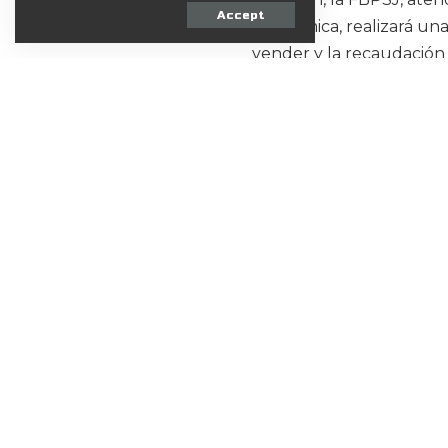
Accept
económica, realizará una
vender y la recaudación
de los jugadores de todas
Otra definición que hubo
que llevará el torneo lo
uno de los grandes jugad
es el hoy presidente del 