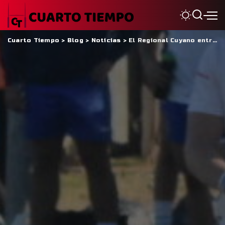
Cuarto Tiempo
>
Blog
>
Noticias
>
El Regional Cuyano entra en una nueva fase