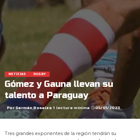
NOTICIAS
RUGBY
Gómez y Gauna llevan su
talento a Paraguay
Por
Germán Rosales
1 lectura mínima
05/01/2023
Posted
by
Tres grandes exponentes de la región tendrán su