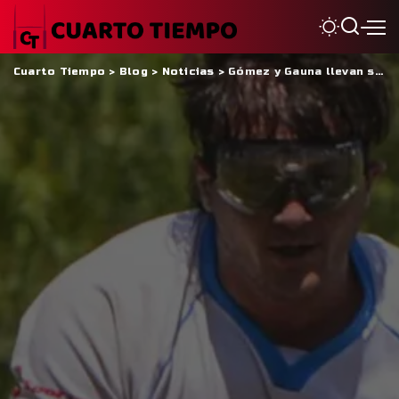
Cuarto Tiempo
>
Blog
>
Noticias
>
Gómez y Gauna llevan su talento a Paraguay