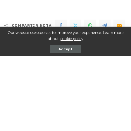
COMPARTIR NOTA
Our website uses cookies to improve your experience. Learn more
about:
cookie policy
Seguinos en las Redes
Accept
ME GUSTA
Facebook
SEGUIR
Twitter
SEGUIR
Instagram