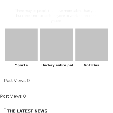
FEATURED CATEGORIES
There may be people that have more talent than you,
but there's no excuse for anyone to work harder than
you do.
Sports
Hockey sobre patines
Noticias
Post Views:
0
Post Views:
0
THE LATEST NEWS