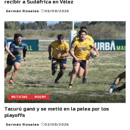
recibir a Sudáfrica en Vélez
Germán Rosales
06/08/2026
Posted
by
NOTICIAS
RUGBY
Tacurú ganó y se metió en la pelea por los
playoffs
Germán Rosales
02/08/2026
Posted