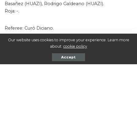
Basañez (HUAZI), Rodrigo Galdeano (HUAZI).
Roja: -.
Referee: Curó Diciano.
RA1: Braian Montaño.
Our website uses cookies to improve your experience. Learn more
RA2: Ignacio González.
about:
cookie policy
Accept
Comentarios
COMPARTIR NOTA
Seguinos en las Redes