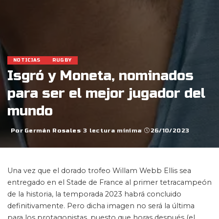
NOTICIAS
RUGBY
Isgró y Moneta, nominados
para ser el mejor jugador del
mundo
Por
Germán Rosales
3 lectura mínima
26/10/2023
Posted
by
Una vez que el dorado trofeo Willam Webb Ellis sea
entregado en el Stade de France al primer tetracampeón
de la historia, la temporada 2023 habrá concluido
definitivamente. Pero dicha imagen no será la última
para los protagonistas, puesto que horas después (el