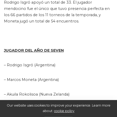
Rodrigo Isgró apoyó un total de 33. El jugador
mendocino fue el único que tuvo presencia perfecta en
los 66 partidos de los 11 torneos de la temporada, y
Moneta jugó un total de 54 encuentros.
JUGADOR DEL AÑO DE SEVEN
– Rodrigo Isgró (Argentina)
– Marcos Moneta (Argentina)
– Akuila Rokolisoa (Nueva Zelanda)
Our website uses cookies to improve your experience. Learn more
– Leroy Carter (Nueva Zelanda)
about:
cookie policy