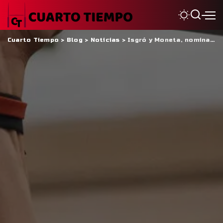
Cuarto Tiempo
>
Blog
>
Noticias
>
Isgró y Moneta, nominados para ser el mejor jugador del mundo