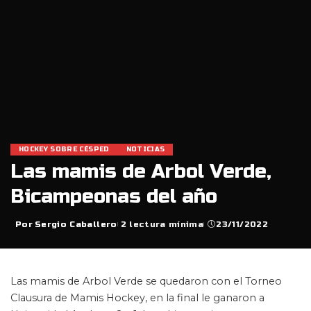
HOCKEY SOBRE CÉSPED
NOTICIAS
Las mamis de Arbol Verde,
Bicampeonas del año
Por
Sergio Caballero
2 lectura mínima
23/11/2022
Posted
by
Las mamis de Arbol Verde se quedaron con el Torneo
Clausura de Mamis Hockey, en la final le ganaron a