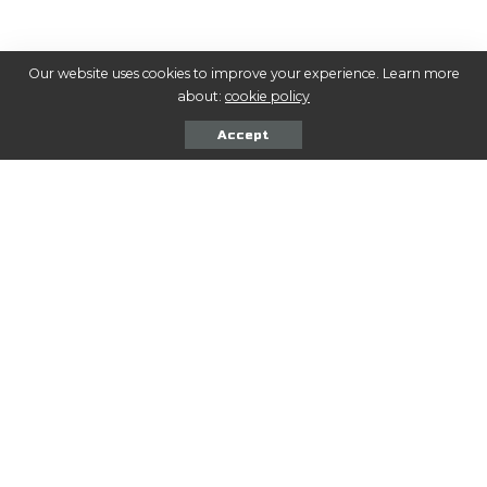
Our website uses cookies to improve your experience. Learn more
COMPARTIR NOTA
about:
cookie policy
Accept
Seguinos en las Redes
ME GUSTA
Facebook
SEGUIR
Twitter
SEGUIR
Instagram