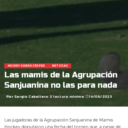
HOCKEY SOBRE CÉSPED
NOTICIAS
Las mamis de la Agrupación
Sanjuanina no las para nada
Por
Sergio Caballero
2 lectura mínima
14/06/2023
Posted
by
Las jugadoras de la Agrupación Sanjuanina de Mamis
Hockey disputaron una fecha del torneo que, a pesar de