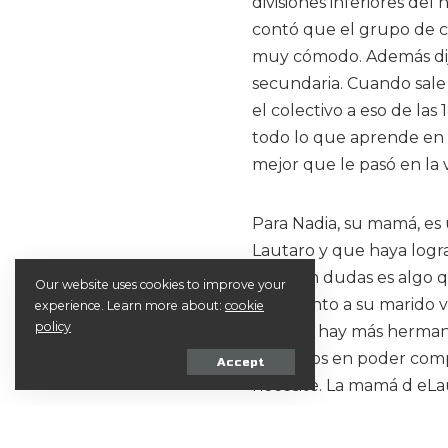
divisiones inferiores de
contó que el grupo de 
muy cómodo. Además dijo 
secundaria. Cuando sale d
el colectivo a eso de la
todo lo que aprende en 
mejor que le pasó en la v
Para Nadia, su mamá, es 
Lautaro y que haya logr
hace, sin dudas es algo 
Our website uses cookies to improve your
hace junto a su marido va
experience. Learn more about:
cookie
policy
cuando hay más hermanos
pensados en poder compra
Accept
necesite. La mamá d eLa
el staff del hockey de 
especialemnte con Valer