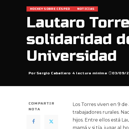
HOCKEY SOBRE CÉSPED
NOTICIAS
Lautaro Torre
solidaridad d
Universidad
Por
Sergio Caballero
4 lectura mínima
03/09/2
Posted
by
COMPARTIR
Los Torres viven en 9 de
NOTA
trabajadores rurales. Na
hijos. Entre ellos está L
mamá y si tía, jugar al 