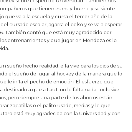
l hockey sobre césped de Universidad. También nos
compañeros que tienen es muy bueno y se siente
que va a la escuela y cursa el tercer año de la
el cursado escolar, agarra el bolso y se va a esperar
s 18. También contó que está muy agradecido por
los entrenamientos y que jugar en Mendoza es lo
ida.
un sueño hecho realidad, ella vive para los ojos de su
ado el sueño de jugar al hockey de la manera que lo
que le infla el pecho de emoción. El esfuerzo que
 destinado a que a Lauti no le falta nada. Inclusive
, pero siempre una parte de los ahorros están
r zapatillas o el palito usado, medias y lo que
utaro está muy agradecida con la Universidad y con
varones de Los Patos, además contó que
ia, una de las mamás de la U, que también dice