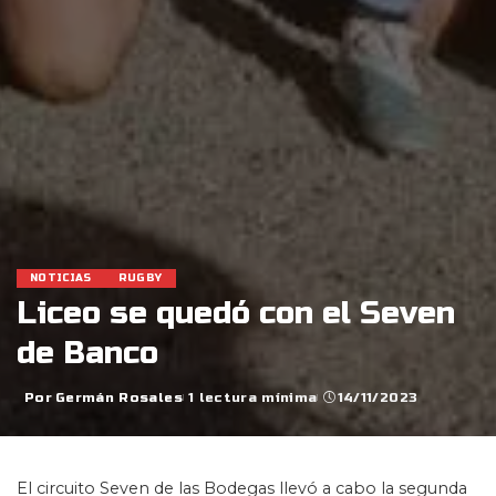
NOTICIAS
RUGBY
Liceo se quedó con el Seven
de Banco
Por
Germán Rosales
1 lectura mínima
14/11/2023
Posted
by
El circuito Seven de las Bodegas llevó a cabo la segunda