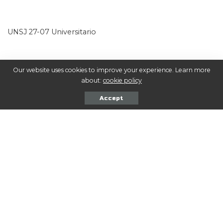
UNSJ 27-07 Universitario
Our website uses cookies to improve your experience. Learn more
about:
cookie policy
Banco 17-10 Tacurú
Accept
Créditos: Prensa URC.
Comentarios