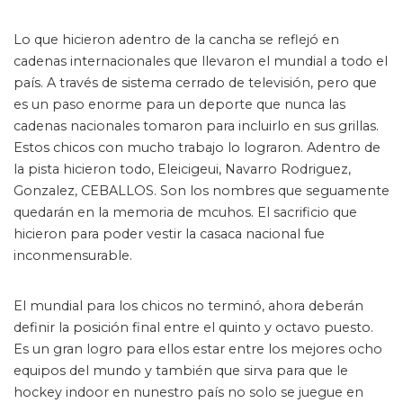
Lo que hicieron adentro de la cancha se reflejó en
cadenas internacionales que llevaron el mundial a todo el
país. A través de sistema cerrado de televisión, pero que
es un paso enorme para un deporte que nunca las
cadenas nacionales tomaron para incluirlo en sus grillas.
Estos chicos con mucho trabajo lo lograron. Adentro de
la pista hicieron todo, Eleicigeui, Navarro Rodriguez,
Gonzalez, CEBALLOS. Son los nombres que seguamente
quedarán en la memoria de mcuhos. El sacrificio que
hicieron para poder vestir la casaca nacional fue
inconmensurable.
PRETORIA, SOUTH AFRICA- FEBRUARY 06 FIH Indoor
Hockey World Cup South Africa 2023 10 Argentina v Australia
El mundial para los chicos no terminó, ahora deberán
(Pool B) Photo by WorldSportPics/Marcel Sigg)
definir la posición final entre el quinto y octavo puesto.
Es un gran logro para ellos estar entre los mejores ocho
equipos del mundo y también que sirva para que le
hockey indoor en nunestro país no solo se juegue en