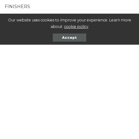
FINISHERS
Our website uses cookies to improve your experience. Learn more
16.
BERNASCONI
, Bautista
about:
cookie policy
Accept
17.
WENGER
, Boris
18.
CORIA MARCHETTI
, Francisco
19.
GRONDONA
, Santiago
20.
MORO
, Joaquín
21.
BENÍTEZ CRUZ
, Simón
22.
MORONI
, Matías