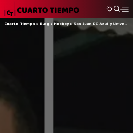
Cuarto Tiempo
>
Blog
>
Hockey
>
San Juan RC Azul y Universidad, amos del verano