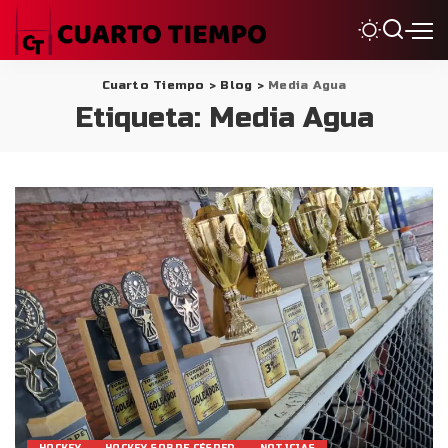
Cuarto Tiempo
>
Blog
>
Media Agua
Etiqueta:
Media Agua