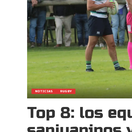
NOTICIAS
RUGBY
Top 8: los eq
sanjuaninos y