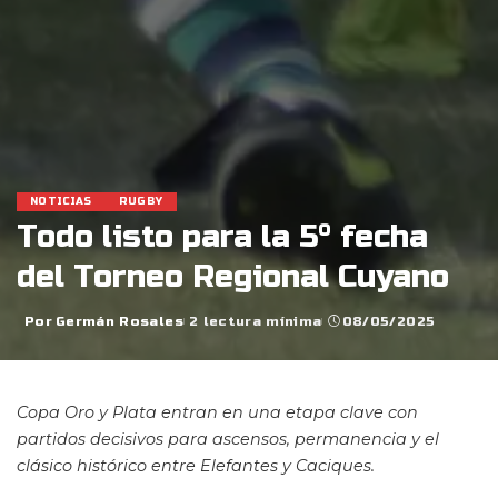
NOTICIAS
RUGBY
Todo listo para la 5° fecha
del Torneo Regional Cuyano
Por
Germán Rosales
2 lectura mínima
08/05/2025
Posted
by
Copa Oro y Plata entran en una etapa clave con
partidos decisivos para ascensos, permanencia y el
clásico histórico entre Elefantes y Caciques.