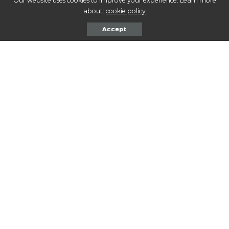
Our website uses cookies to improve your experience. Learn more
about:
cookie policy
Accept
Comentarios
COMPARTIR NOTA