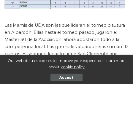
Las Mamis de UDA son las que lideran el torneo clausura
en Albardón. Ellas hasta el torneo pasado jugaron el
Máster 30 de la Asociaciòn, ahora apostaron todo a la
competencia local. Las gremiales albardoneras suman 12
puntos. El segundo lugar lo tiene San Clemente que
suma 10 puntos, Chimbas Norte tiene 4 unidades, màs
Our website uses cookies to improve your experience. Learn more
about:
cookie policy
abajo con tres puntos cada uno aparecen Peñaflor y
Nueva Frontera.
Accept