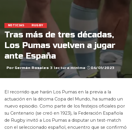
NOTICIAS
RUGBY
Tras más de tres décadas,
Los Pumas vuelven a jugar
ante España
Por
Germán Rosales
3 lectura mínima
04/01/2023
Posted
by
El recorrido que harán Los Pumas en la previa a la
actuación en la décima Copa del Mundo, ha sumado un
nuevo episodio. Como parte de los festejos oficiales por
su Centenario (se creó en 1923), la Federación Española
de Rugby invitó a Los Pumas a disputar un test-match
con el seleccionado español, encuentro que se confirmó