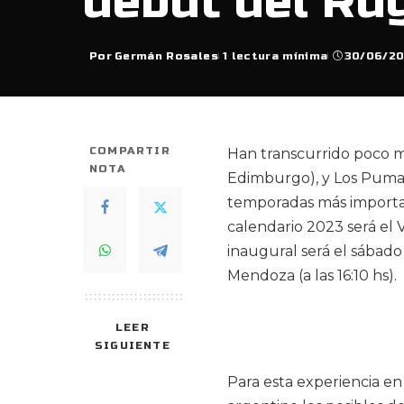
debut del Ru
Por
Germán Rosales
1 lectura mínima
30/06/2
Posted
by
COMPARTIR
Han transcurrido poco m
NOTA
Edimburgo), y Los Pumas
temporadas más important
calendario 2023 será el
inaugural será el sábado 
Mendoza (a las 16:10 hs).
LEER
SIGUIENTE
Para esta experiencia en