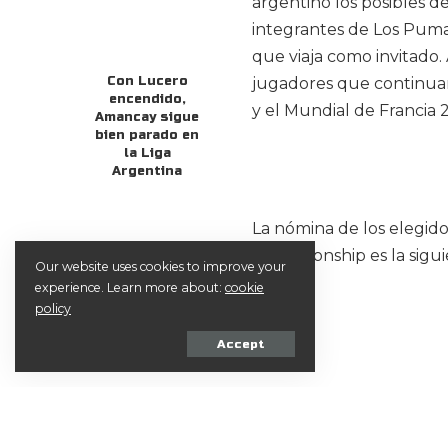
argentino los posibles d
integrantes de Los Puma
que viaja como invitado.
Con Lucero
jugadores que continua
encendido,
y el Mundial de Francia 
Amancay sigue
bien parado en
la Liga
Argentina
La nómina de los elegid
Championship es la sigui
Our website uses cookies to improve your
experience. Learn more about:
cookie
policy
Accept