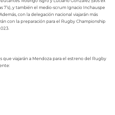
ebutantes: Rodrigo Isgró y Luciano González (dos ex
s 7’s), y también el medio-scrum Ignacio Inchauspe
 Además, con la delegación nacional viajarán más
rán con la preparación para el Rugby Championship
2023.
os que viajarán a Mendoza para el estreno del Rugby
ente:
Comentarios