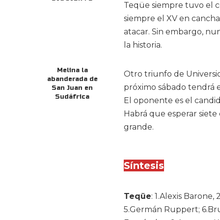
Teqüe siempre tuvo el co
siempre el XV en cancha y
atacar. Sin embargo, nun
la historia.
Melina la
Otro triunfo de Universi
abanderada de
próximo sábado tendrá el
San Juan en
Sudáfrica
El oponente es el candid
Habrá que esperar siete 
grande.
Síntesis
Teqüe
: 1.Alexis Barone,
5.Germán Ruppert; 6.Bru