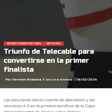
HOCKEY SOBRE PATINES
NOTICIAS
Triunfo de Telecable para
convertirse en la primer
finalista
Por
Germán Rosales
3 lectura mínima
16/02/2024
Posted
by
Las asturianas dieron cuenta de Aberastain y las
vencieron 4-0 en la primera semifinal de la Copa