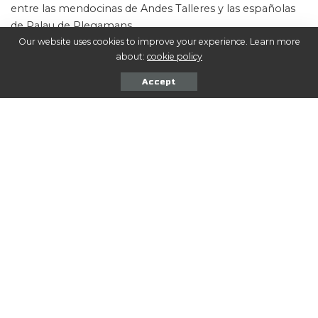
entre las mendocinas de Andes Talleres y las españolas
de Palau de Plegamans.
Our website uses cookies to improve your experience. Learn more
about:
cookie policy
créditos en fotos: Prensa Internacional de Hockey
sobre Patines
Accept
Comentarios
TAGS:
ABERASTAIN
ALDO CANTONI
COPA INTERCONTINENTAL DE HOCKEY SOBRE PATINES
SAN JUAN
TELECABLE GIJÓN