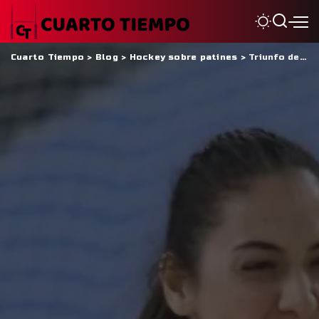
Cuarto Tiempo
>
Blog
>
Hockey sobre patines
>
Triunfo de Telecable para convertirse en la primer finalista