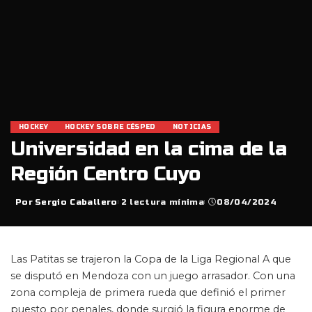
HOCKEY
HOCKEY SOBRE CÉSPED
NOTICIAS
Universidad en la cima de la
Región Centro Cuyo
Por
Sergio Caballero
2 lectura mínima
08/04/2024
Posted
by
Las Patitas se trajeron la Copa de la Liga Regional A que
se disputó en Mendoza con un juego arrasador. Con una
zona compleja de primera rueda que definió el primer
puesto por penales, donde surgió la figura enorme de