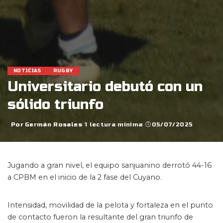
NOTICIAS
RUGBY
Universitario debutó con un
sólido triunfo
Por
Germán Rosales
1 lectura mínima
05/07/2025
Posted
by
Jugando a gran nivel, el equipo sanjuanino derrotó 44-16
a CPBM en el inicio de la 2 fase del Cuyano.
Intensidad, movilidad de la pelota y fortaleza en el punto
de contacto fueron la resultante del gran triunfo de