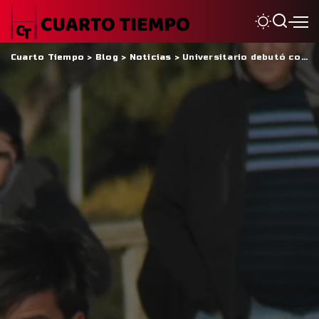
Cuarto Tiempo
>
Blog
>
Noticias
>
Universitario debutó con un sólido triunfo