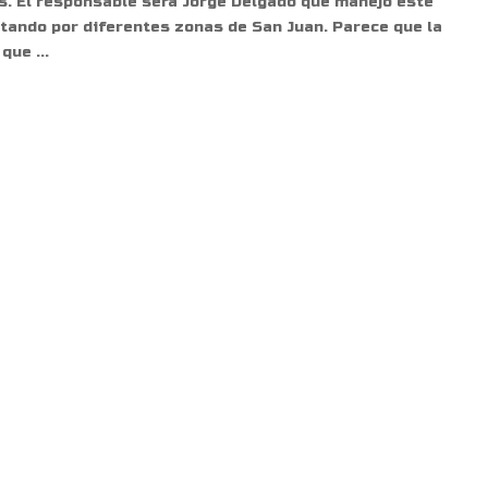
es. El responsable será Jorge Delgado que manejó este
otando por diferentes zonas de San Juan. Parece que la
a que
...