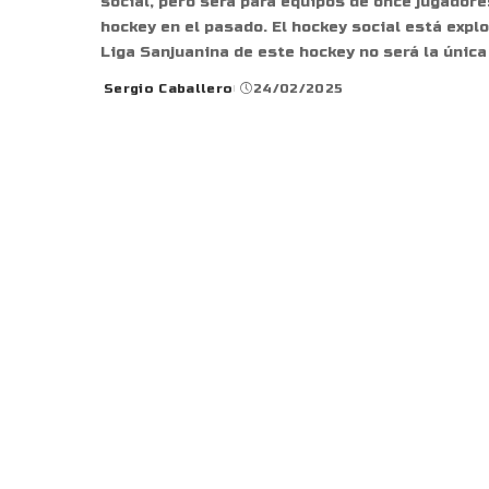
social, pero será para equipos de once jugador
hockey en el pasado. El hockey social está expl
Liga Sanjuanina de este hockey no será la únic
Sergio Caballero
24/02/2025
Posted
by