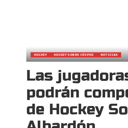
HOCKEY
HOCKEY SOBRE CÉSPED
NOTICIAS
Las jugadora
podrán compe
de Hockey Soc
Albardón