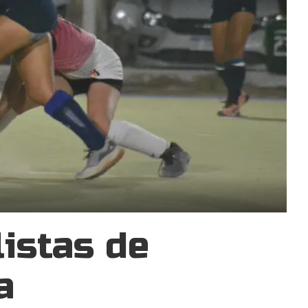
istas de
a