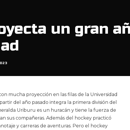
oyecta un gran a
dad
023
con mucha proyección en las filas de la Universidad
artir del año pasado integra la primera división del
meralda Uriburu es un huracán y tiene la fuerza de
ran sus compañeras. Además del hockey practicó
notaje y carreras de aventuras. Pero el hockey