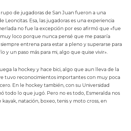
 grupo de jugadoras de San Juan fueron a una
e Leoncitas. Esa, las jugadoras es una experiencia
rlada no fue la excepción por eso afirmó que «fue
 y muy loco porque nunca pensé que me pasaría
iempre entrena para estar a pleno y superarse para
fío y un paso más para mi, algo que quise vivir».
uega la hockey y hace bici, algo que aun lleva de la
ive tuvo reconocimientos importantes con muy poca
acero. En le hockey también, con su Universidad
nó todo lo que jugó. Pero no es todo, Esmeralda nos
kayak, natación, boxeo, tenis y moto cross, en
profesionalmente y competía bien, a otros los hice
ia, sobre todo mi mamá, me ayudó y acompañó