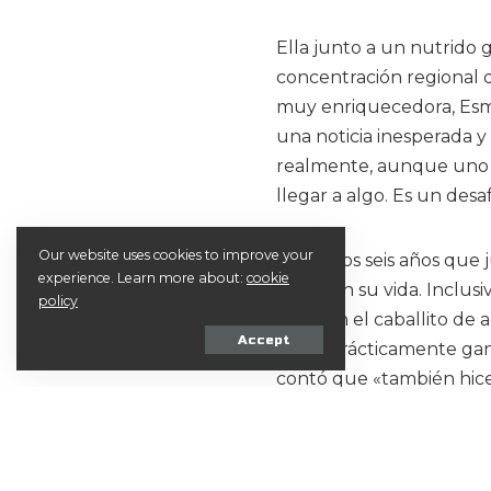
Ella junto a un nutrido
concentración regional d
muy enriquecedora, Esme
una noticia inesperada
realmente, aunque uno s
llegar a algo. Es un desa
Our website uses cookies to improve your
Desde los seis años que j
experience. Learn more about:
cookie
mano en su vida. Inclus
policy
edad en el caballito de 
Accept
natal, prácticamente ga
contó que «también hice 
algunos me dediqué mas 
mas por hobby. Mi famil
siempre».