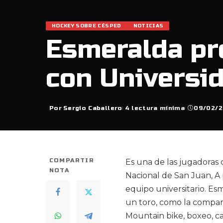
HOCKEY SOBRE CÉSPED
NOTICIAS
Esmeralda pr
con Universi
Por
Sergio Caballero
4 lectura mínima
09/02/2
Posted
by
COMPARTIR
Es una de las jugadoras 
NOTA
Nacional de San Juan, A p
equipo universitario. Es
un toro, como la compa
Mountain bike, boxeo, ca