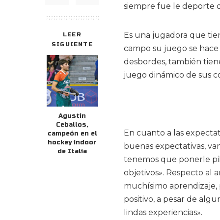
siempre fue le deporte 
Es una jugadora que tien
LEER
SIGUIENTE
campo su juego se hace n
desbordes, también tien
juego dinámico de sus com
Agustin
Ceballos,
En cuanto a las expecta
campeón en el
hockey indoor
buenas expectativas, van
de Italia
tenemos que ponerle pil
objetivos». Respecto al
muchísimo aprendizaje, 
positivo, a pesar de algu
lindas experiencias».