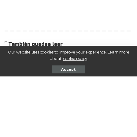
También puedes leer
Our website uses cookies to improve your experience. Learn more
about:
cookie policy
Accept
NOTICIAS
RUGBY
NOTICIAS
RUGBY
Dos clásicos y una visita
Los Pumas tienen equipo
de riesgo: así será el fin
confirmado para recibir a
de semana de los
Sudáfrica en Vélez
sanjuaninos en el Regional
06/08/2026
Cuyano