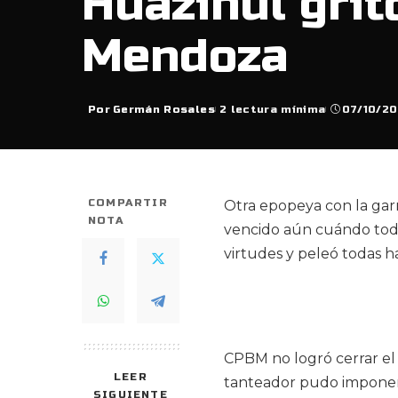
Huazihul gri
Mendoza
Por
Germán Rosales
2 lectura mínima
07/10/2
Posted
by
COMPARTIR
Otra epopeya con la gar
NOTA
vencido aún cuándo todo
virtudes y peleó todas has
CPBM no logró cerrar el
LEER
tanteador pudo imponers
SIGUIENTE