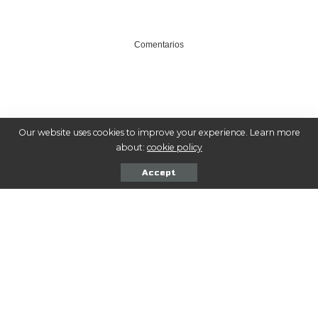
Comentarios
Our website uses cookies to improve your experience. Learn more
COMPARTIR NOTA
about:
cookie policy
Accept
Seguinos en las Redes
ME GUSTA
Facebook
SEGUIR
Twitter
SEGUIR
Instagram