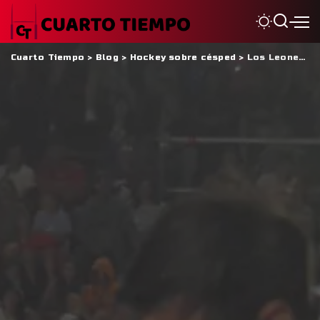
Cuarto Tiempo
>
Blog
>
Hockey sobre césped
>
Los Leones cayeron en shoot-out ante Alemania