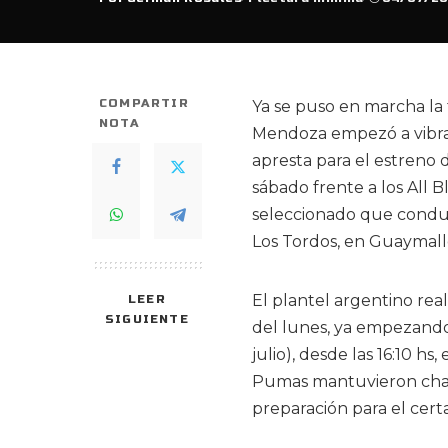
Posted
by
COMPARTIR
Ya se puso en marcha la
NOTA
Mendoza empezó a vibrar
apresta para el estreno
sábado frente a los All B
seleccionado que conduc
Los Tordos, en Guaymall
El plantel argentino rea
LEER
SIGUIENTE
del lunes, ya empezando 
julio), desde las 16:10 hs
Pumas mantuvieron charl
preparación para el cer