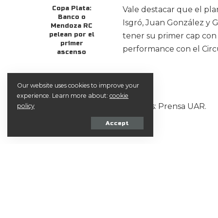
Copa Plata:
Vale destacar que el pla
Banco o
Isgró, Juan González y 
Mendoza RC
pelean por el
tener su primer cap con 
primer
performance con el Circ
ascenso
Our website uses cookies to improve your
experience. Learn more about:
cookie
Créditos: Prensa UAR.
policy
Accept
Compartir en Faceb