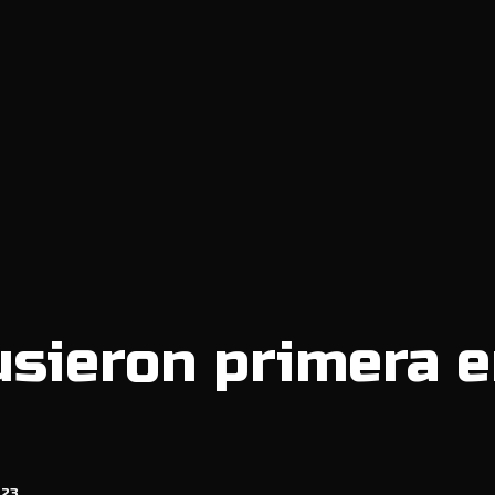
sieron primera 
023