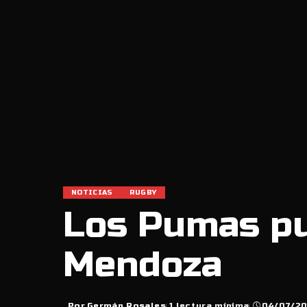
NOTICIAS
RUGBY
Los Pumas pu
Mendoza
Por
Germán Rosales
1 lectura mínima
04/07/2