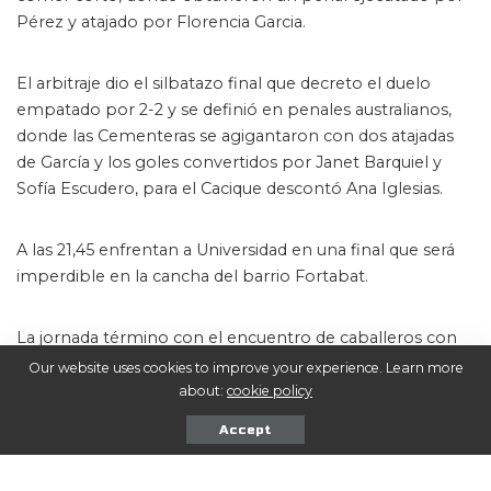
Pérez y atajado por Florencia Garcia.
El arbitraje dio el silbatazo final que decreto el duelo
empatado por 2-2 y se definió en penales australianos,
donde las Cementeras se agigantaron con dos atajadas
de García y los goles convertidos por Janet Barquiel y
Sofía Escudero, para el Cacique descontó Ana Iglesias.
A las 21,45 enfrentan a Universidad en una final que será
imperdible en la cancha del barrio Fortabat.
La jornada término con el encuentro de caballeros con
victoria de UDAP con un resultado de 4-2 venciendo a
Our website uses cookies to improve your experience. Learn more
Universidad, los goles del gremio fueron de Juan Villena,
about:
cookie policy
Juan Cruz Ontiveros y doblete de Maximiliano Aporte,
Accept
para los patitos descontaron Elías Jofre y Santiago
Manrique.