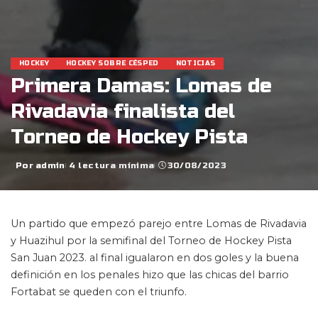
HOCKEY
HOCKEY SOBRE CÉSPED
NOTICIAS
Primera Damas: Lomas de
Rivadavia finalista del
Torneo de Hockey Pista
Por
admin
4 lectura mínima
30/08/2023
Posted
by
Un partido que empezó parejo entre Lomas de Rivadavia
y Huazihul por la semifinal del Torneo de Hockey Pista
San Juan 2023. al final igualaron en dos goles y la buena
definición en los penales hizo que las chicas del barrio
Fortabat se queden con el triunfo.