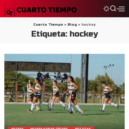
Cuarto Tiempo
>
Blog
>
hockey
Etiqueta:
hockey