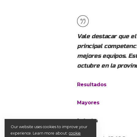
Vale destacar que el
principal competenci
mejores equipos. Est
octubre en la provin
Resultados
Mayores
1° fecha
Our website uses cookies to improve your
experience. Learn more about:
cookie