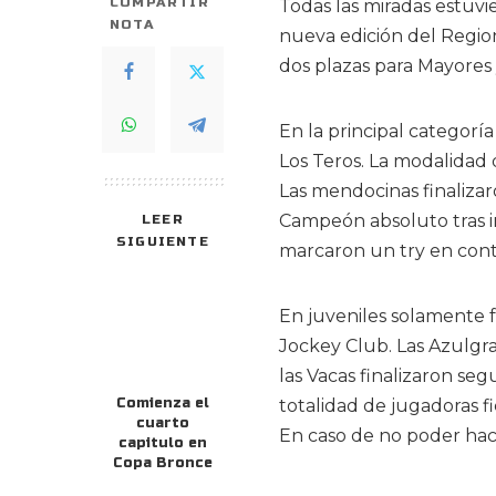
COMPARTIR
Todas las miradas estuvi
NOTA
nueva edición del Regi
dos plazas para Mayores 
En la principal categorí
Los Teros. La modalidad 
Las mendocinas finalizar
Campeón absoluto tras i
LEER
SIGUIENTE
marcaron un try en cont
En juveniles solamente f
Jockey Club. Las Azulgra
las Vacas finalizaron se
Comienza el
totalidad de jugadoras f
cuarto
En caso de no poder hac
capitulo en
Copa Bronce