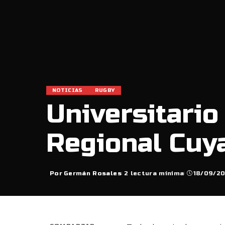
NOTICIAS
RUGBY
Universitario
Regional Cuy
Por
Germán Rosales
2 lectura mínima
18/09/2
Posted
by