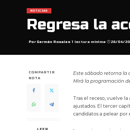
NOTICIAS
Regresa la ac
Por
Germán Rosales
1 lectura mínima
26/04/2
Posted
by
COMPARTIR
Este sábado retorna la a
NOTA
Mirá la programación de
Tras el receso, vuelve l
ajustados. El tercer cap
candidatos a pelear por e
LEER