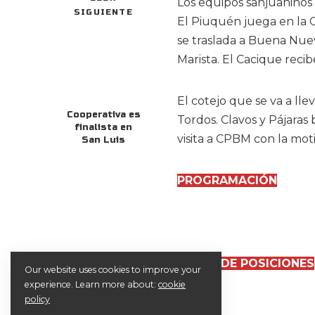
Los equipos sanjuaninos 
SIGUIENTE
El Piuquén juega en la 
se traslada a Buena Nuev
Marista. El Cacique reci
El cotejo que se va a lle
Cooperativa es
Tordos. Clavos y Pájara
finalista en
visita a CPBM con la mot
San Luis
PROGRAMACIÓN
TABLA DE POSICIONES
Our website uses cookies to improve your
experience. Learn more about:
cookie
policy